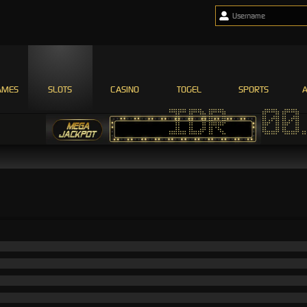
AMES
SLOTS
CASINO
TOGEL
SPORTS
IDR
00