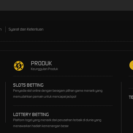
n
Syarat dan Ketentuan
PRODUK
Keunggulan Produk
SLOTS BETTING
Penyedia slot online dengan beragam pilihan game menarik yang
T
memudahkan pemain untuk mencapai jackpot
LOTTERY BETTING
Platform togel yang menarik dari perusahan terbaik di dunia yang
menawarkan hadiah kemenangan besar