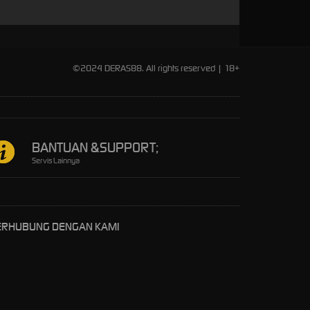
©2024 DERAS88. All rights reserved | 18+
BANTUAN &SUPPORT;
Servis Lainnya
ERHUBUNG DENGAN KAMI