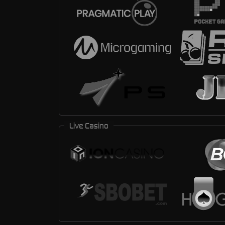
Live Casino